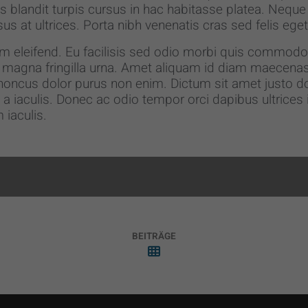
s blandit turpis cursus in hac habitasse platea. Nequ
us at ultrices. Porta nibh venenatis cras sed felis eget v
m eleifend. Eu facilisis sed odio morbi quis commodo
s magna fringilla urna. Amet aliquam id diam maecenas 
honcus dolor purus non enim. Dictum sit amet justo d
a iaculis. Donec ac odio tempor orci dapibus ultrices in
iaculis.
BEITRÄGE