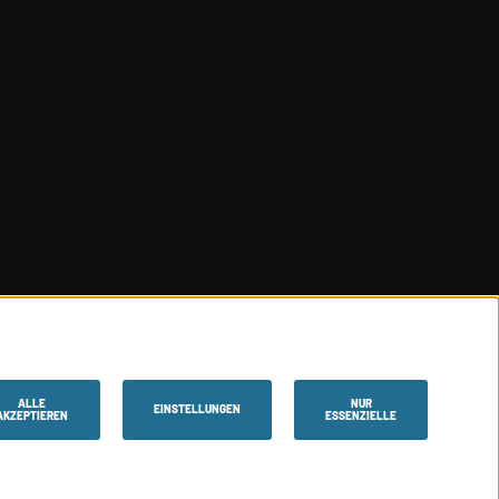
ALLE
NUR
EINSTELLUNGEN
AKZEPTIEREN
ESSENZIELLE
© 2026 Sport Sylt.
Alle Rechte
vorbehalten.