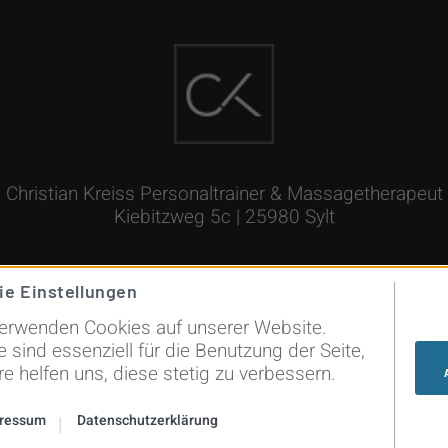
Christian Kreiss Personaltrainer & Massagetherapeut
Kiebitzweg 5c | 25980 Sylt
ie Einstellungen
verwenden Cookies auf unserer Website.
e sind essenziell für die Benutzung der Seite,
e helfen uns, diese stetig zu verbessern.
ressum
Datenschutzerklärung