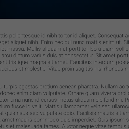
s pellentesque id nibh tortor id aliquet. Consequat ac
eget aliquet nibh. Enim nec dui nunc mattis enim ut. S
 massa. Mollis aliquam ut porttitor leo a diam sollici
rcu dictum varius duis at consectetur. Sit amet portti
sent tristique magna sit amet. Faucibus interdum pos
cibus et molestie. Vitae proin sagittis nisl rhoncus m
u turpis egestas pretium aenean pharetra. Nullam ac to
donec enim diam vulputate. Ornare quam viverra orci sa
tor urna nunc id cursus metus aliquam eleifend mi. Pre
etium fusce id velit. Mattis ullamcorper velit sed ullam
t quis risus sed vulputate odio. Facilisis mauris sit a
sit amet mauris commodo quis imperdiet. Quis ipsum s
netus et malesuada fames. Auctor neque vitae tempus