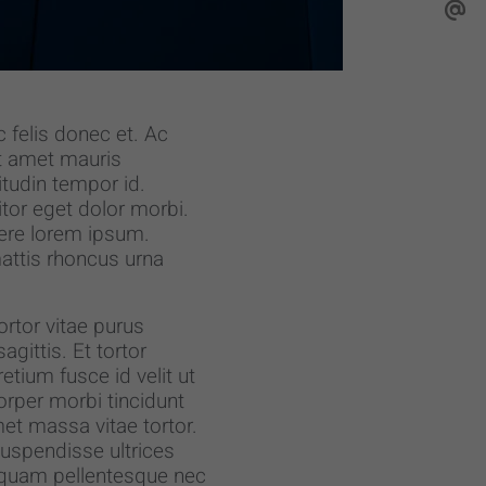
 felis donec et. Ac
it amet mauris
tudin tempor id.
tor eget dolor morbi.
uere lorem ipsum.
attis rhoncus urna
rtor vitae purus
gittis. Et tortor
tium fusce id velit ut
corper morbi tincidunt
met massa vitae tortor.
uspendisse ultrices
 quam pellentesque nec