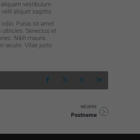
e aliquam vestibulum
elit aliquet sagittis.
 odio. Purus sit amet
ultricies. Senectus et
onec. Nibh mauris
 iaculis. Vitae justo
Teilen auf Facebook
Teilen auf X
Teilen auf Xing
Teilen auf Link
NEUERE
Titel für Beitrag
Postname