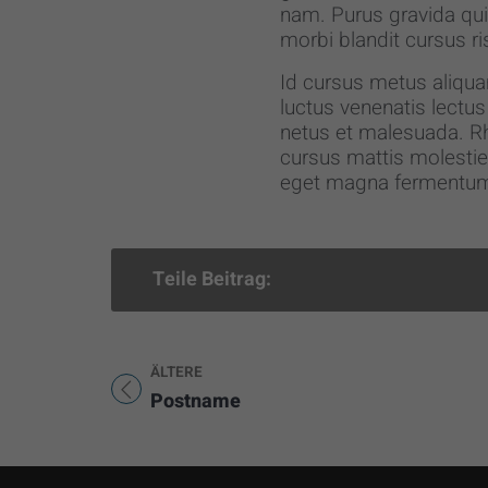
nam. Purus gravida qui
morbi blandit cursus ris
Id cursus metus aliqua
luctus venenatis lectu
netus et malesuada. R
cursus mattis molestie 
eget magna fermentum 
Teile Beitrag:
ÄLTERE
Titel für Beitrag
Postname